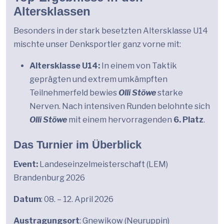
Altersklassen
Besonders in der stark besetzten Altersklasse U14
mischte unser Denksportler ganz vorne mit:
Altersklasse U14:
In einem von Taktik
geprägten und extrem umkämpften
Teilnehmerfeld bewies
Olli Stöwe
starke
Nerven. Nach intensiven Runden belohnte sich
Olli Stöwe
mit einem hervorragenden
6. Platz
.
Das Turnier im Überblick
Event:
Landeseinzelmeisterschaft (LEM)
Brandenburg 2026
Datum
: 08. – 12. April 2026
Austragungsort
: Gnewikow (Neuruppin)