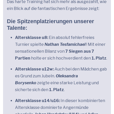
Das harte Training hat sich mehr als ausgezahlt, wie
ein Blick auf die fantastischen Ergebnisse zeigt:
Die Spitzenplatzierungen unserer
Talente:
Altersklasse u8:
Ein absolut fehlerfreies
Turnier spielte
Nathan Tesfamichael
! Mit einer
sensationellen Bilanz von
7 Siegen aus 7
Partien
holte er sich hochverdient den
1. Platz
.
Altersklasse u12w:
Auch bei den Mädchen gab
es Grund zum Jubeln.
Oleksandra
Borysenko
zeigte eine starke Leistung und
sicherte sich den
1. Platz
.
Altersklasse u14/u16:
In dieser kombinierten
Altersklasse dominierte Angermünde