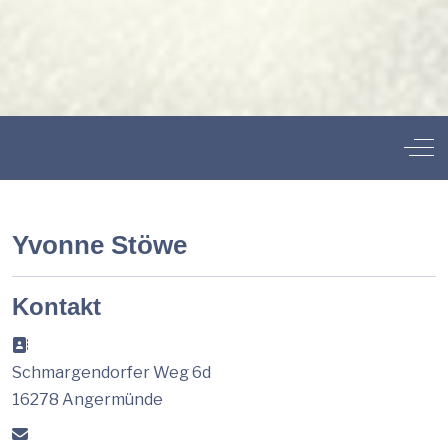
Off
Yvonne Stöwe
Kontakt
Adresse:
Schmargendorfer Weg 6d
16278 Angermünde
E-Mail: