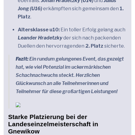
ebenfalls.
Johan Hradetzky (U14)
und
Julius
Jong (U16)
erkämpften sich gemeinsam den
1.
Platz
.
Altersklasse u10:
Ein toller Erfolg gelang auch
Leander Hradetzky
der sich nach packenden
Duellen den hervorragenden
2. Platz
sicherte.
Fazit:
Ein rundum gelungenes Event, das gezeigt
hat, wie viel Potenzial im uckermärkischen
Schachnachwuchs steckt. Herzlichen
Glückwunsch an alle Teilnehmerinnen und
Teilnehmer für diese großartigen Leistungen!
Starke Platzierung bei der
Landeseinzelmeisterschaft in
Gnewikow